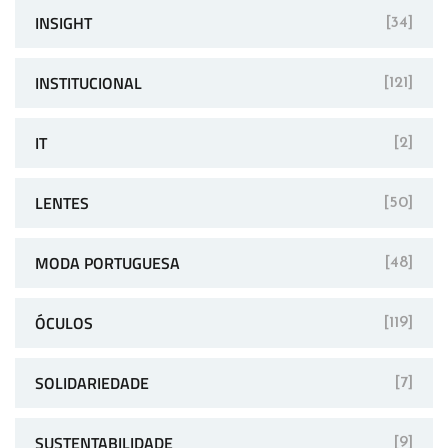
INSIGHT
[34]
INSTITUCIONAL
[121]
IT
[2]
LENTES
[50]
MODA PORTUGUESA
[48]
ÓCULOS
[119]
SOLIDARIEDADE
[7]
SUSTENTABILIDADE
[9]