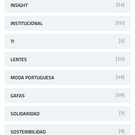
INSIGHT
[34]
INSTITUCIONAL
[121]
TI
[2]
LENTES
[50]
MODA PORTUGUESA
[48]
GAFAS
[119]
SOLIDARIDAD
[7]
SOSTENIBILIDAD
[9]