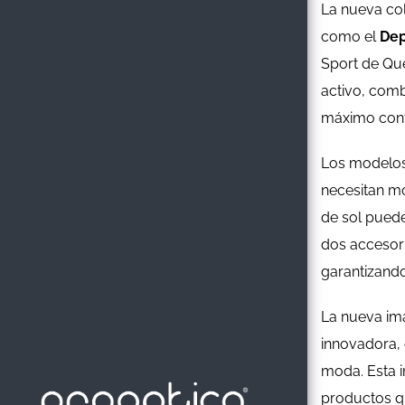
La nueva col
como el
Dep
Sport de Qu
activo, comb
máximo confo
Los modelos 
necesitan mo
de sol pued
dos accesori
garantizando
La nueva im
innovadora,
moda. Esta i
productos qu