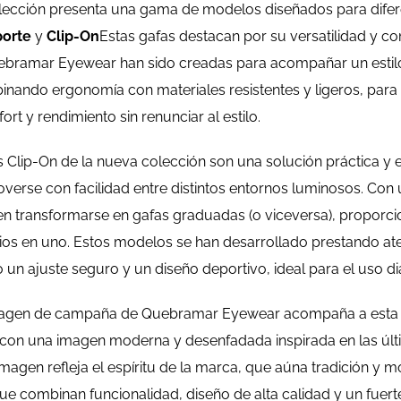
ección presenta una gama de modelos diseñados para diferen
orte
y
Clip-On
Estas gafas destacan por su versatilidad y c
ebramar Eyewear han sido creadas para acompañar un estilo
inando ergonomía con materiales resistentes y ligeros, para
rt y rendimiento sin renunciar al estilo.
Clip-On de la nueva colección son una solución práctica y 
verse con facilidad entre distintos entornos luminosos. Con u
en transformarse en gafas graduadas (o viceversa), propor
os en uno. Estos modelos se han desarrollado prestando aten
 un ajuste seguro y un diseño deportivo, ideal para el uso dia
agen de campaña de Quebramar Eyewear acompaña a esta c
 con una imagen moderna y desenfadada inspirada en las últ
magen refleja el espíritu de la marca, que aúna tradición y 
e combinan funcionalidad, diseño de alta calidad y un fuerte