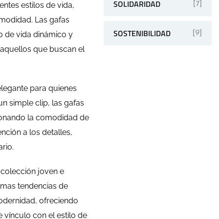
SOLIDARIDAD
[7]
tes estilos de vida,
omodidad. Las gafas
SOSTENIBILIDAD
[9]
 de vida dinámico y
 aquellos que buscan el
elegante para quienes
n simple clip, las gafas
cionando la comodidad de
ción a los detalles,
rio.
olección joven e
imas tendencias de
modernidad, ofreciendo
 vínculo con el estilo de