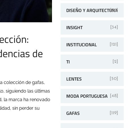
DISEÑO Y ARQUITECTURA
[22]
INSIGHT
[34]
ección:
INSTITUCIONAL
[121]
dencias de
TI
[2]
LENTES
[50]
 colección de gafas,
o, siguiendo las últimas
MODA PORTUGUESA
[48]
ad, la marca ha renovado
lidad, sin perder su
GAFAS
[119]