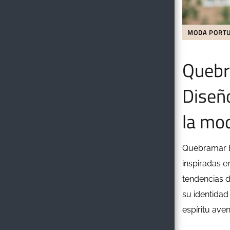
MODA PORT
Quebr
Diseño
la mo
Quebramar E
inspiradas e
tendencias d
su identidad
espíritu ave