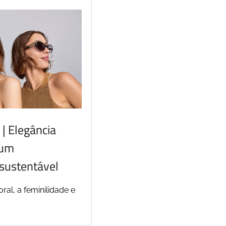
| Elegância
 um
sustentável
ral, a feminilidade e