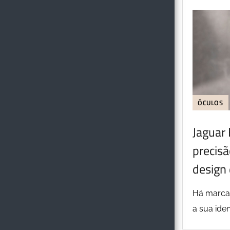
ÓCULOS
Jaguar
precisã
design 
Há marca
a sua iden