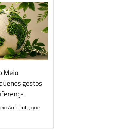
o Meio
quenos gestos
iferença
eio Ambiente, que