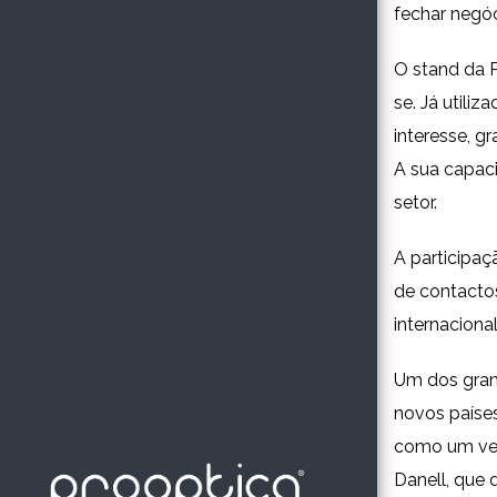
fechar negóc
O stand da P
se. Já utili
interesse, g
A sua capaci
setor.
A participaç
de contactos
internacional
Um dos grand
novos paíse
como um ver
Danell, que 