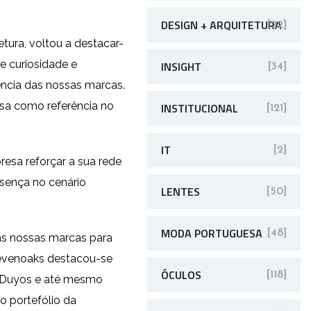
DESIGN + ARQUITETURA
[22]
tura, voltou a destacar-
de curiosidade e
INSIGHT
[34]
ência das nossas marcas.
esa como referência no
INSTITUCIONAL
[121]
IT
[2]
resa reforçar a sua rede
esença no cenário
LENTES
[50]
MODA PORTUGUESA
[48]
das nossas marcas para
Sevenoaks destacou-se
ÓCULOS
[118]
o Duyos e até mesmo
o portefólio da