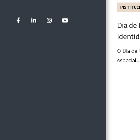
INSTITUC
Dia de 
identid
O Dia de 
especial...