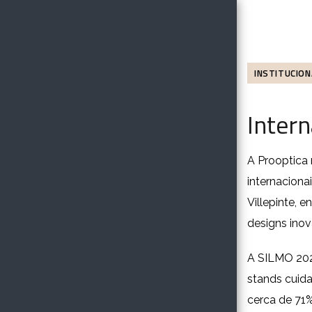
INSTITUCION
Inter
A Prooptica 
internaciona
Villepinte, 
designs ino
A SILMO 202
stands cuida
cerca de 71%