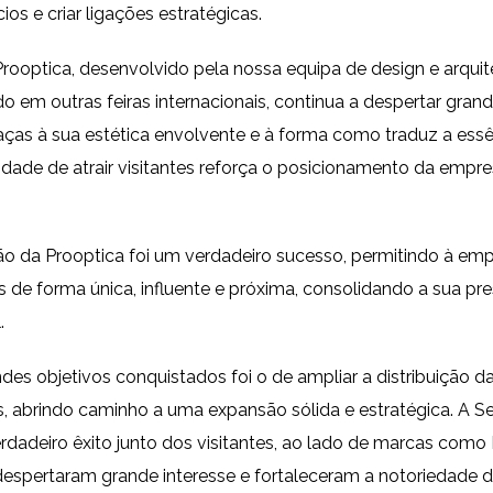
ios e criar ligações estratégicas.
rooptica, desenvolvido pela nossa equipa de design e arquite
zado em outras feiras internacionais, continua a despertar gran
raças à sua estética envolvente e à forma como traduz a ess
dade de atrair visitantes reforça o posicionamento da empr
ão da Prooptica foi um verdadeiro sucesso, permitindo à emp
 de forma única, influente e próxima, consolidando a sua pr
.
es objetivos conquistados foi o de ampliar a distribuição 
s, abrindo caminho a uma expansão sólida e estratégica. A 
dadeiro êxito junto dos visitantes, ao lado de marcas com
despertaram grande interesse e fortaleceram a notoriedade d