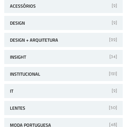
ACESSÓRIOS
[2]
DESIGN
[2]
DESIGN + ARQUITETURA
[22]
INSIGHT
[34]
INSTITUCIONAL
[121]
IT
[2]
LENTES
[50]
MODA PORTUGUESA
[48]