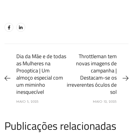
Dia da Mãe e de todas
Throttleman tem
as Mulheres na
novas imagens de
Prooptica | Um
campanha |
almoço especial com
Destacam-se os
um miminho
irreverentes óculos de
inesquecível
sol
MAIO 5, 2025
MAIO 12, 2025
Publicações relacionadas