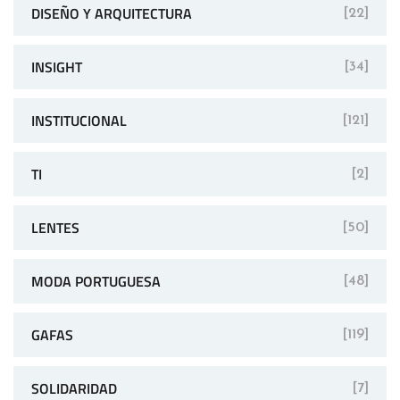
DISEÑO Y ARQUITECTURA
[22]
INSIGHT
[34]
INSTITUCIONAL
[121]
TI
[2]
LENTES
[50]
MODA PORTUGUESA
[48]
GAFAS
[119]
SOLIDARIDAD
[7]