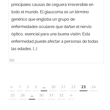
principales causas de ceguera irreversible en
todo el mundo. El glaucoma es un término
genérico que engloba un grupo de
enfermedades oculares que dañan el nervio
óptico, esencial para una buena visión. Esta
enfermedad puede afectar a personas de todas
las edades, [...]
SEGUIR LEYENDO
1
2
3
...
20
21
22
23
24
25
26
...
30
31
32