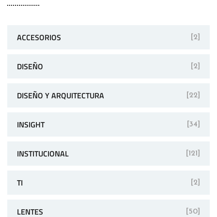
ACCESORIOS
[2]
DISEÑO
[2]
DISEÑO Y ARQUITECTURA
[22]
INSIGHT
[34]
INSTITUCIONAL
[121]
TI
[2]
LENTES
[50]