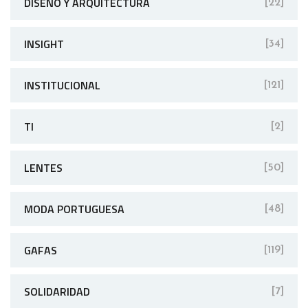
DISEÑO Y ARQUITECTURA
[22]
INSIGHT
[34]
INSTITUCIONAL
[121]
TI
[2]
LENTES
[50]
MODA PORTUGUESA
[48]
GAFAS
[119]
SOLIDARIDAD
[7]