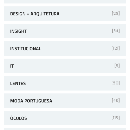
DESIGN + ARQUITETURA
[22]
INSIGHT
[34]
INSTITUCIONAL
[121]
IT
[2]
LENTES
[50]
MODA PORTUGUESA
[48]
ÓCULOS
[119]