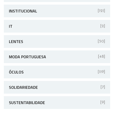
INSTITUCIONAL
[121]
IT
[2]
LENTES
[50]
MODA PORTUGUESA
[48]
ÓCULOS
[119]
SOLIDARIEDADE
[7]
SUSTENTABILIDADE
[9]