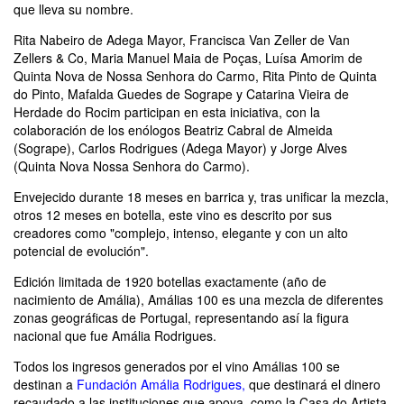
que lleva su nombre.
Rita Nabeiro de Adega Mayor, Francisca Van Zeller de Van
Zellers & Co, Maria Manuel Maia de Poças, Luísa Amorim de
Quinta Nova de Nossa Senhora do Carmo, Rita Pinto de Quinta
do Pinto, Mafalda Guedes de Sogrape y Catarina Vieira de
Herdade do Rocim participan en esta iniciativa, con la
colaboración de los enólogos Beatriz Cabral de Almeida
(Sogrape), Carlos Rodrigues (Adega Mayor) y Jorge Alves
(Quinta Nova Nossa Senhora do Carmo).
Envejecido durante 18 meses en barrica y, tras unificar la mezcla,
otros 12 meses en botella, este vino es descrito por sus
creadores como "complejo, intenso, elegante y con un alto
potencial de evolución".
Edición limitada de 1920 botellas exactamente (año de
nacimiento de Amália), Amálias 100 es una mezcla de diferentes
zonas geográficas de Portugal, representando así la figura
nacional que fue Amália Rodrigues.
Todos los ingresos generados por el vino Amálias 100 se
destinan a
Fundación Amália Rodrigues
,
que destinará el dinero
recaudado a las instituciones que apoya, como la Casa do Artista,